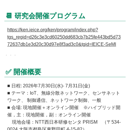
📆 研究会開催プログラム
https://ken.ieice.org/ken/program/index.php?
tgs_regid=d26c3e3cd60250dd683cb7b25fe443bd5d73
72637db1e3d20c30d97e8f3ad3c0&tgid=IEICE-SeMI
✅ 開催概要
■ 日程: 2026年7月30日(水)- 7月31日(金)
■ テーマ：IoT、無線分散ネットワーク、センサネット
ワーク、 制御通信、ネットワーク制御、一般
■ 会場: 現地開催＋オンライン開催 ※ハイブリッド開
催，主：現地開催，副：オンライン開催
現地会場：NTT西日本研修センタ PRISM （〒534-
0024 大阪市都島区東野田町 4-15-82）