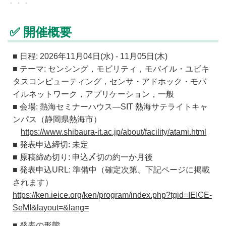
✅ 開催概要
■ 日程: 2026年11月04日(水) - 11月05日(木)
■ テーマ: センシング，モビリティ，モバイル・ユビキ
タスコンピューティング，センサ・アドホック・モバ
イルネットワーク，アプリケーション，一般
■ 会場: 熱海セミナーハウス—SIT 熱海サテライトキャ
ンパス（静岡県熱海市）
https://www.shibaura-it.ac.jp/about/facility/atami.html
■ 発表申込締切: 未定
■ 原稿締め切り: 申込〆切の約一か月後
■ 発表申込URL: 準備中（確定次第、下記ページに掲載
されます）
https://ken.ieice.org/ken/program/index.php?tgid=IEICE-
SeMI&layout=&lang=
■ 発表の形態