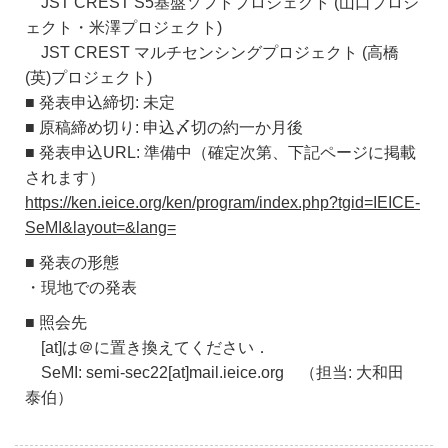
JST CREST S5基盤ソフトプロジェクト (山口プロジ
ェクト・米澤プロジェクト)
JST CREST マルチセンシングプロジェクト (高橋
(英)プロジェクト)
■ 発表申込締切: 未定
■ 原稿締め切り: 申込〆切の約一か月後
■ 発表申込URL: 準備中（確定次第、下記ページに掲載
されます）
https://ken.ieice.org/ken/program/index.php?tgid=IEICE-
SeMI&layout=&lang=
■ 発表の形態
・現地での発表
■ 照会先
[at]は＠に置き換えてください．
SeMI: semi-sec22[at]mail.ieice.org （担当: 大和田
泰伯）