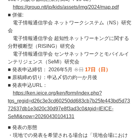
https://group.ntt/jp/kids/assets/img/2024/map.pdf
■ 併催:
電子情報通信学会 ネットワークシステム（NS）研究
会
電子情報通信学会 超知性ネットワーキングに関する
分野横断型（RISING）研究会
電子情報通信学会 センサネットワークとモバイルイ
ンテリジェンス（SeMI）研究会
■ 発表申込締切： 2026年5月
８日
17日（日）
■ 原稿締め切り：申込〆切の約一か月後
■ 発表申込URL：
https://ken.ieice.org/ken/form/index.php?
tgs_regid=d26c3e3cd60250dd683cb7b25fe443bd5d73
72637db1e3d20c30d97e8f3ad3c0&tgid=IEICE-
SeMI&now=20260430104131
■ 発表の形態
・現地での発表を希望される場合は「現地会場におけ